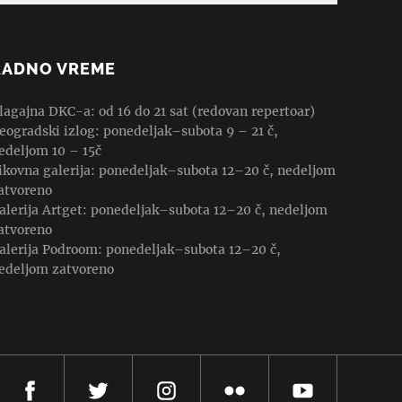
RADNO VREME
lagajna DKC-a: od 16 do 21 sat (redovan repertoar)
eogradski izlog: ponedeljak–subota 9 – 21 č,
edeljom 10 – 15č
ikovna galerija: ponedeljak–subota 12–20 č, nedeljom
atvoreno
alerija Artget: ponedeljak–subota 12–20 č, nedeljom
atvoreno
alerija Podroom: ponedeljak–subota 12–20 č,
edeljom zatvoreno