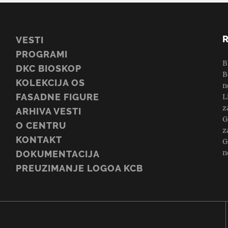
VESTI
PROGRAMI
B
DKC BIOSKOP
B
KOLEKCIJA OS
n
FASADNE FIGURE
L
z
ARHIVA VESTI
G
O CENTRU
z
KONTAKT
G
n
DOKUMENTACIJA
PREUZIMANJE LOGOA KCB