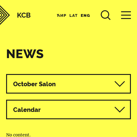
ЋИР
LAT
ENG
NEWS
All programmes
October Salon
Calendar
No content.