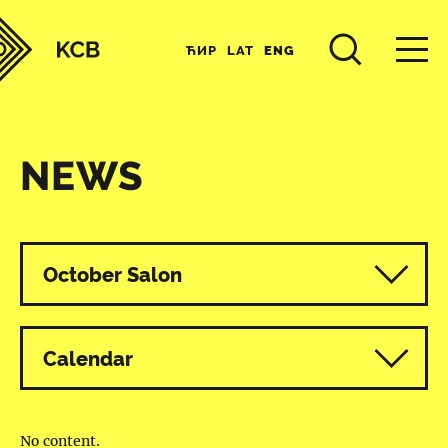
ЋИР
LAT
ENG
NEWS
All programmes
October Salon
Calendar
No content.