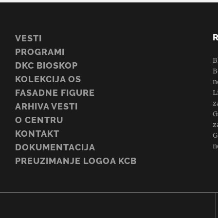
VESTI
PROGRAMI
B
DKC BIOSKOP
B
KOLEKCIJA OS
n
FASADNE FIGURE
L
z
ARHIVA VESTI
G
O CENTRU
z
KONTAKT
G
n
DOKUMENTACIJA
PREUZIMANJE LOGOA KCB