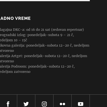
RADNO VREME
lagajna DKC-a: od 16 do 21 sat (redovan repertoar)
eogradski izlog: ponedeljak–subota 9 – 21 č,
edeljom 10 – 15č
ikovna galerija: ponedeljak–subota 12–20 č, nedeljom
atvoreno
alerija Artget: ponedeljak–subota 12–20 č, nedeljom
atvoreno
alerija Podroom: ponedeljak–subota 12–20 č,
edeljom zatvoreno