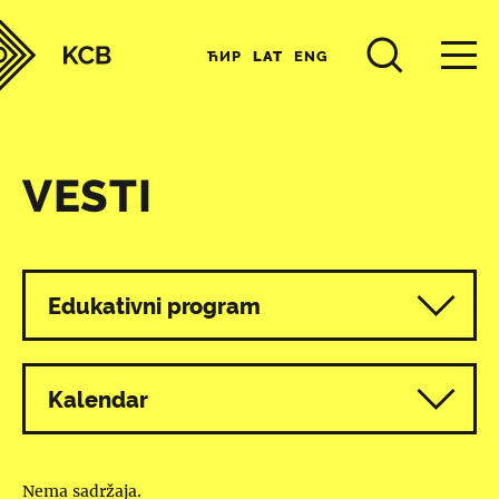
ЋИР
LAT
ENG
VESTI
Svi programi
Edukativni program
Kalendar
Nema sadržaja.