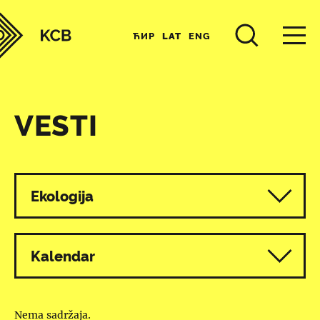
ЋИР
LAT
ENG
VESTI
Svi programi
Ekologija
Kalendar
Nema sadržaja.