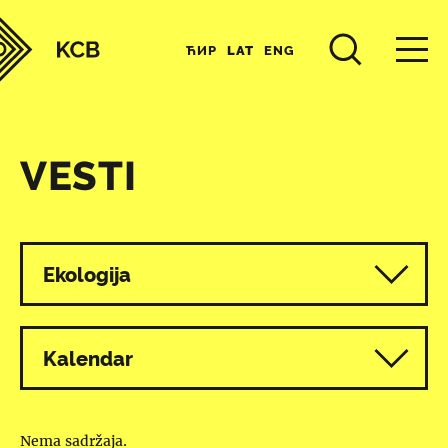
ЋИР
LAT
ENG
VESTI
Svi programi
Ekologija
Kalendar
Nema sadržaja.