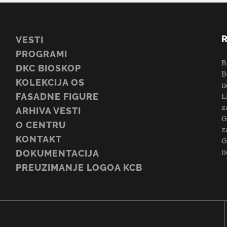
VESTI
PROGRAMI
B
DKC BIOSKOP
B
KOLEKCIJA OS
n
FASADNE FIGURE
L
z
ARHIVA VESTI
G
O CENTRU
z
KONTAKT
G
n
DOKUMENTACIJA
PREUZIMANJE LOGOA KCB