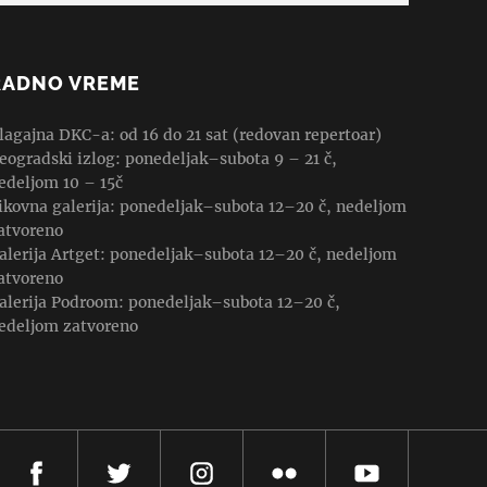
RADNO VREME
lagajna DKC-a: od 16 do 21 sat (redovan repertoar)
eogradski izlog: ponedeljak–subota 9 – 21 č,
edeljom 10 – 15č
ikovna galerija: ponedeljak–subota 12–20 č, nedeljom
atvoreno
alerija Artget: ponedeljak–subota 12–20 č, nedeljom
atvoreno
alerija Podroom: ponedeljak–subota 12–20 č,
edeljom zatvoreno