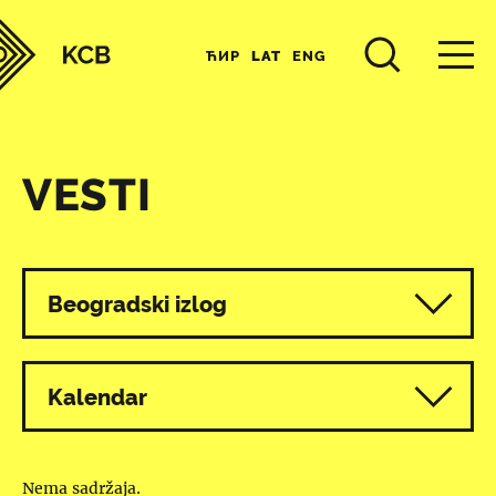
ЋИР
LAT
ENG
VESTI
Svi programi
Beogradski izlog
Kalendar
Nema sadržaja.