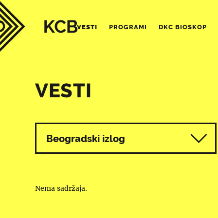
VESTI
PROGRAMI
DKC BIOSKOP
VESTI
Svi programi
Beogradski izlog
Nema sadržaja.