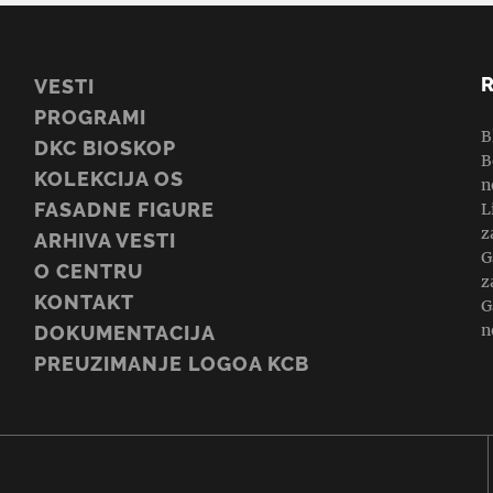
VESTI
PROGRAMI
B
DKC BIOSKOP
B
KOLEKCIJA OS
n
FASADNE FIGURE
L
z
ARHIVA VESTI
G
O CENTRU
z
KONTAKT
G
n
DOKUMENTACIJA
PREUZIMANJE LOGOA KCB