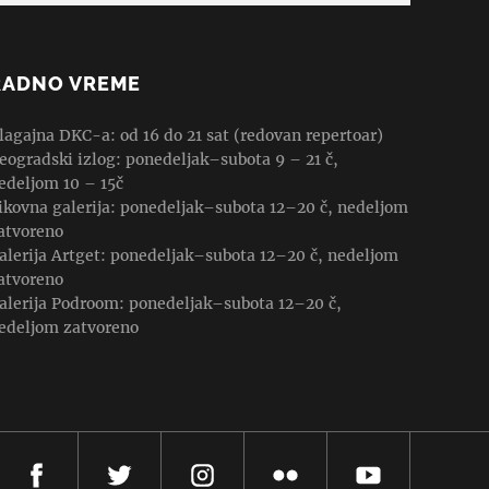
RADNO VREME
lagajna DKC-a: od 16 do 21 sat (redovan repertoar)
eogradski izlog: ponedeljak–subota 9 – 21 č,
edeljom 10 – 15č
ikovna galerija: ponedeljak–subota 12–20 č, nedeljom
atvoreno
alerija Artget: ponedeljak–subota 12–20 č, nedeljom
atvoreno
alerija Podroom: ponedeljak–subota 12–20 č,
edeljom zatvoreno