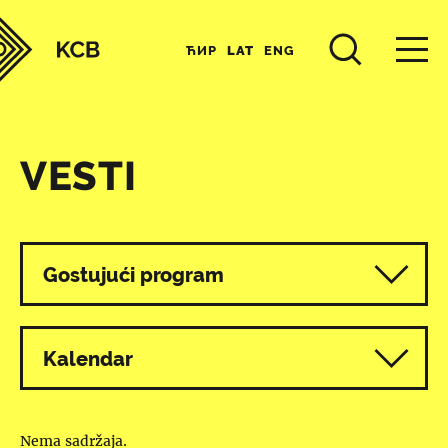
ЋИР
LAT
ENG
VESTI
Svi programi
Gostujući program
Kalendar
Nema sadržaja.