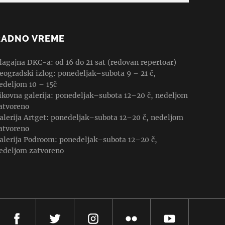
RADNO VREME
lagajna DKC-a: od 16 do 21 sat (redovan repertoar)
eogradski izlog: ponedeljak–subota 9 – 21 č,
edeljom 10 – 15č
ikovna galerija: ponedeljak–subota 12–20 č, nedeljom
atvoreno
alerija Artget: ponedeljak–subota 12–20 č, nedeljom
atvoreno
alerija Podroom: ponedeljak–subota 12–20 č,
edeljom zatvoreno