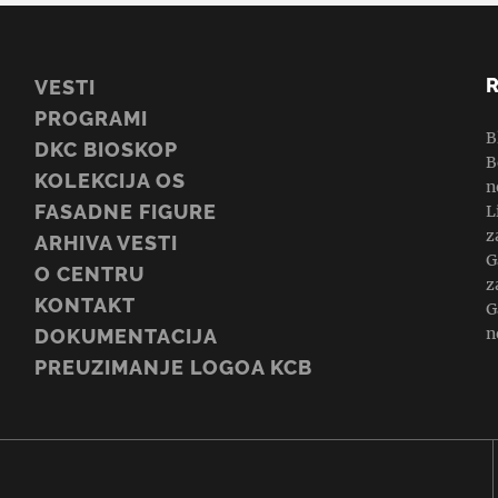
VESTI
PROGRAMI
B
DKC BIOSKOP
B
KOLEKCIJA OS
n
FASADNE FIGURE
L
z
ARHIVA VESTI
G
O CENTRU
z
KONTAKT
G
n
DOKUMENTACIJA
PREUZIMANJE LOGOA KCB