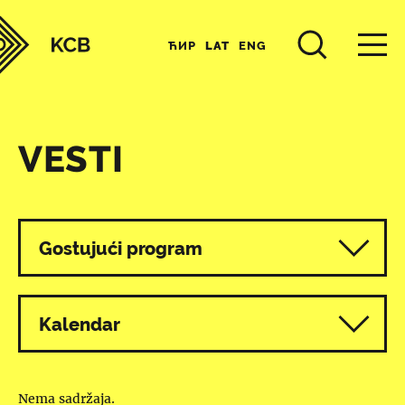
ЋИР
LAT
ENG
VESTI
Svi programi
Gostujući program
Kalendar
Nema sadržaja.