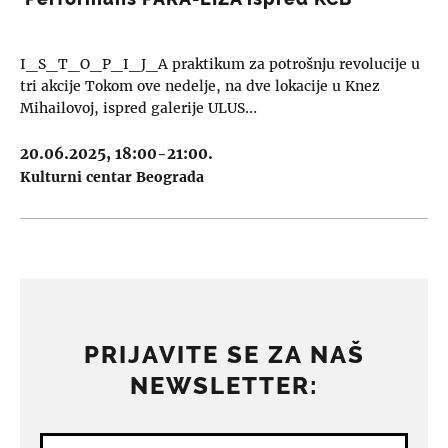
I_S_T_O_P_I_J_A praktikum za potrošnju revolucije u
tri akcije Tokom ove nedelje, na dve lokacije u Knez
Mihailovoj, ispred galerije ULUS…
20.06.2025, 18:00-21:00.
Kulturni centar Beograda
PRIJAVITE SE ZA NAŠ
NEWSLETTER: