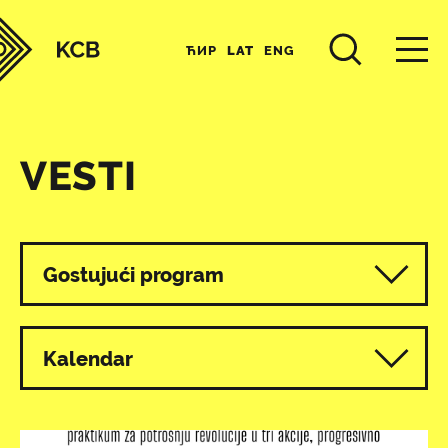
ЋИР
LAT
ENG
VESTI
Svi programi
Gostujući program
Kalendar