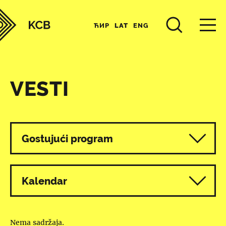
ЋИР
LAT
ENG
VESTI
Svi programi
Gostujući program
Kalendar
Nema sadržaja.