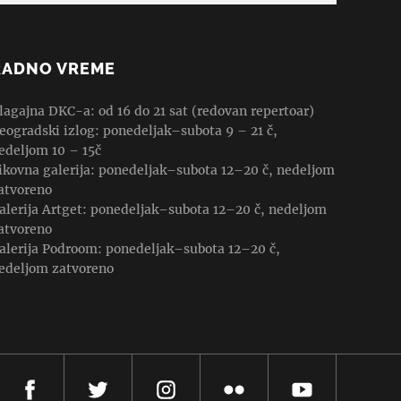
RADNO VREME
lagajna DKC-a: od 16 do 21 sat (redovan repertoar)
eogradski izlog: ponedeljak–subota 9 – 21 č,
edeljom 10 – 15č
ikovna galerija: ponedeljak–subota 12–20 č, nedeljom
atvoreno
alerija Artget: ponedeljak–subota 12–20 č, nedeljom
atvoreno
alerija Podroom: ponedeljak–subota 12–20 č,
edeljom zatvoreno