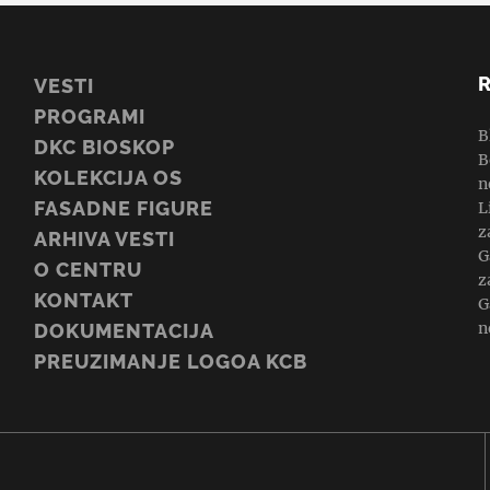
VESTI
PROGRAMI
B
DKC BIOSKOP
B
KOLEKCIJA OS
n
FASADNE FIGURE
L
z
ARHIVA VESTI
G
O CENTRU
z
KONTAKT
G
n
DOKUMENTACIJA
PREUZIMANJE LOGOA KCB