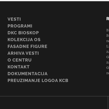
VESTI
PROGRAMI
B
DKC BIOSKOP
B
KOLEKCIJA OS
n
FASADNE FIGURE
L
z
ARHIVA VESTI
G
O CENTRU
z
KONTAKT
G
n
DOKUMENTACIJA
PREUZIMANJE LOGOA KCB