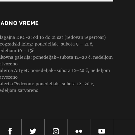
RADNO VREME
lagajna DKC-a: od 16 do 21 sat (redovan repertoar)
eogradski izlog: ponedeljak–subota 9 – 21 č,
edeljom 10 – 15č
ikovna galerija: ponedeljak–subota 12–20 č, nedeljom
atvoreno
alerija Artget: ponedeljak–subota 12–20 č, nedeljom
atvoreno
alerija Podroom: ponedeljak–subota 12–20 č,
edeljom zatvoreno