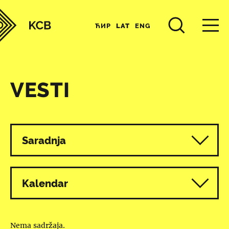
ЋИР
LAT
ENG
VESTI
Svi programi
Saradnja
Kalendar
Nema sadržaja.