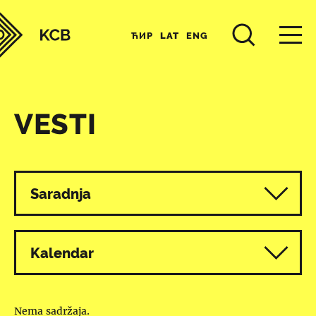
ЋИР
LAT
ENG
VESTI
Svi programi
Saradnja
Kalendar
Nema sadržaja.