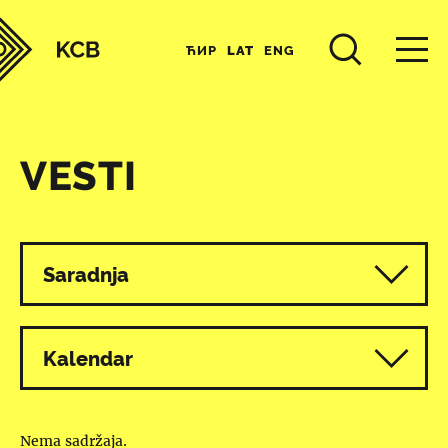
ЋИР
LAT
ENG
VESTI
Svi programi
Saradnja
Kalendar
Nema sadržaja.