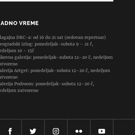
RADNO VREME
lagajna DKC-a: od 16 do 21 sat (redovan repertoar)
eogradski izlog: ponedeljak–subota 9 – 21 č,
edeljom 10 – 15č
ikovna galerija: ponedeljak–subota 12–20 č, nedeljom
atvoreno
alerija Artget: ponedeljak–subota 12–20 č, nedeljom
atvoreno
alerija Podroom: ponedeljak–subota 12–20 č,
edeljom zatvoreno