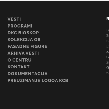
VESTI
PROGRAMI
B
DKC BIOSKOP
B
KOLEKCIJA OS
n
FASADNE FIGURE
L
z
ARHIVA VESTI
G
O CENTRU
z
KONTAKT
G
n
DOKUMENTACIJA
PREUZIMANJE LOGOA KCB