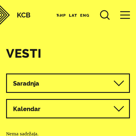
ЋИР
LAT
ENG
VESTI
Svi programi
Saradnja
Kalendar
Nema sadržaja.