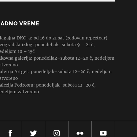
RADNO VREME
lagajna DKC-a: od 16 do 21 sat (redovan repertoar)
eogradski izlog: ponedeljak–subota 9 – 21 č,
edeljom 10 – 15č
ikovna galerija: ponedeljak–subota 12–20 č, nedeljom
atvoreno
alerija Artget: ponedeljak–subota 12–20 č, nedeljom
atvoreno
alerija Podroom: ponedeljak–subota 12–20 č,
edeljom zatvoreno