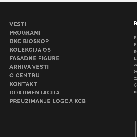
VESTI
PROGRAMI
B
DKC BIOSKOP
B
KOLEKCIJA OS
n
FASADNE FIGURE
L
z
ARHIVA VESTI
G
O CENTRU
z
KONTAKT
G
n
DOKUMENTACIJA
PREUZIMANJE LOGOA KCB