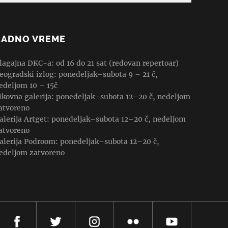
RADNO VREME
lagajna DKC-a: od 16 do 21 sat (redovan repertoar)
eogradski izlog: ponedeljak–subota 9 – 21 č,
edeljom 10 – 15č
ikovna galerija: ponedeljak–subota 12–20 č, nedeljom
atvoreno
alerija Artget: ponedeljak–subota 12–20 č, nedeljom
atvoreno
alerija Podroom: ponedeljak–subota 12–20 č,
edeljom zatvoreno