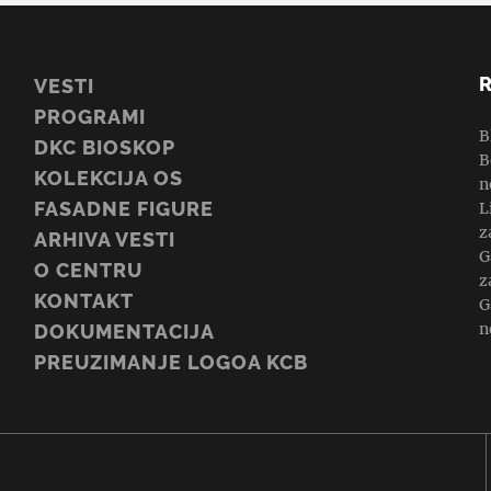
VESTI
PROGRAMI
B
DKC BIOSKOP
B
KOLEKCIJA OS
n
FASADNE FIGURE
L
z
ARHIVA VESTI
G
O CENTRU
z
KONTAKT
G
n
DOKUMENTACIJA
PREUZIMANJE LOGOA KCB