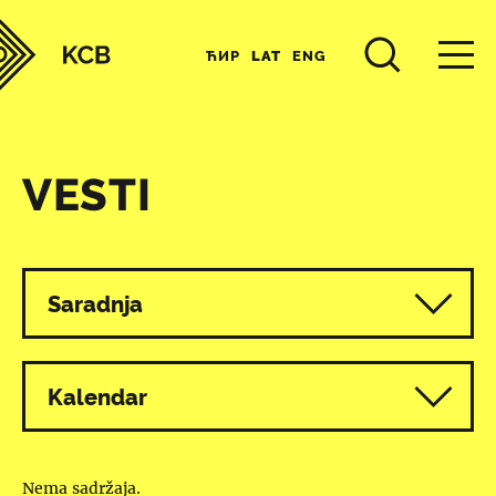
ЋИР
LAT
ENG
VESTI
Svi programi
Saradnja
Kalendar
Nema sadržaja.