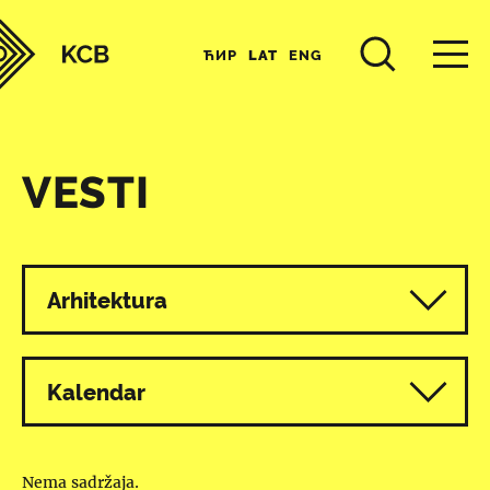
ЋИР
LAT
ENG
VESTI
Svi programi
Arhitektura
Kalendar
Nema sadržaja.