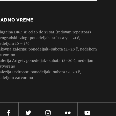
RADNO VREME
lagajna DKC-a: od 16 do 21 sat (redovan repertoar)
eogradski izlog: ponedeljak–subota 9 – 21 č,
edeljom 10 – 15č
ikovna galerija: ponedeljak–subota 12–20 č, nedeljom
atvoreno
alerija Artget: ponedeljak–subota 12–20 č, nedeljom
atvoreno
alerija Podroom: ponedeljak–subota 12–20 č,
edeljom zatvoreno