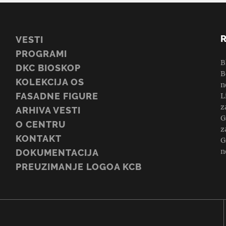
VESTI
PROGRAMI
B
DKC BIOSKOP
B
KOLEKCIJA OS
n
FASADNE FIGURE
L
z
ARHIVA VESTI
G
O CENTRU
z
KONTAKT
G
n
DOKUMENTACIJA
PREUZIMANJE LOGOA KCB