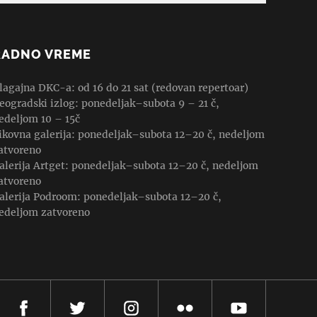
RADNO VREME
lagajna DKC-a: od 16 do 21 sat (redovan repertoar)
eogradski izlog: ponedeljak–subota 9 – 21 č,
edeljom 10 – 15č
ikovna galerija: ponedeljak–subota 12–20 č, nedeljom
atvoreno
alerija Artget: ponedeljak–subota 12–20 č, nedeljom
atvoreno
alerija Podroom: ponedeljak–subota 12–20 č,
edeljom zatvoreno