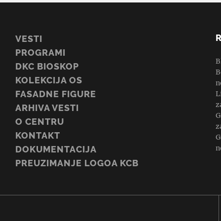
VESTI
PROGRAMI
B
DKC BIOSKOP
B
KOLEKCIJA OS
n
FASADNE FIGURE
L
z
ARHIVA VESTI
G
O CENTRU
z
KONTAKT
G
n
DOKUMENTACIJA
PREUZIMANJE LOGOA KCB