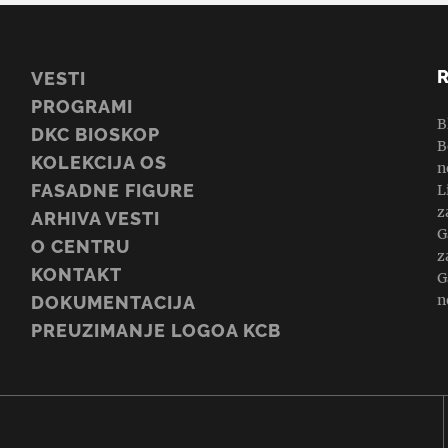
VESTI
PROGRAMI
B
DKC BIOSKOP
B
KOLEKCIJA OS
n
FASADNE FIGURE
L
z
ARHIVA VESTI
G
O CENTRU
z
KONTAKT
G
n
DOKUMENTACIJA
PREUZIMANJE LOGOA KCB