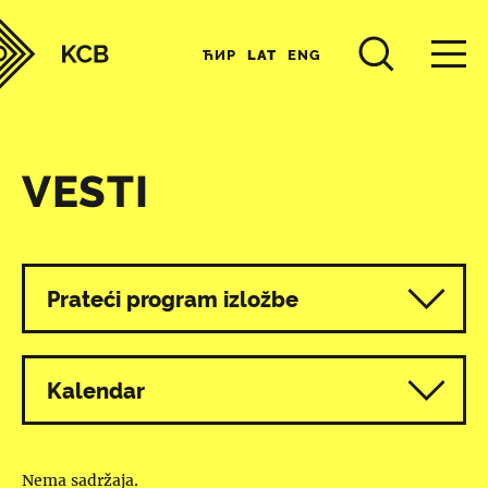
ЋИР
LAT
ENG
VESTI
Svi programi
Prateći program izložbe
Kalendar
Nema sadržaja.