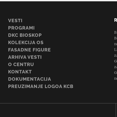
VESTI
PROGRAMI
B
DKC BIOSKOP
B
KOLEKCIJA OS
n
FASADNE FIGURE
L
z
ARHIVA VESTI
G
O CENTRU
z
KONTAKT
G
n
DOKUMENTACIJA
PREUZIMANJE LOGOA KCB