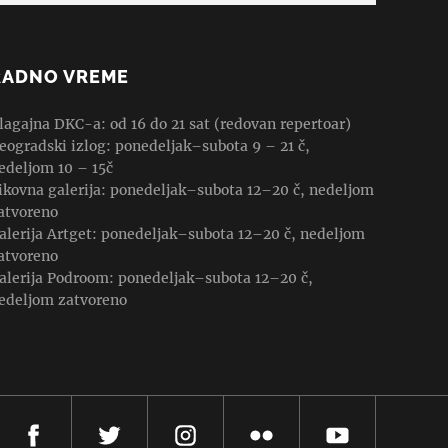
RADNO VREME
lagajna DKC-a: od 16 do 21 sat (redovan repertoar)
eogradski izlog: ponedeljak–subota 9 – 21 č,
edeljom 10 – 15č
ikovna galerija: ponedeljak–subota 12–20 č, nedeljom
atvoreno
alerija Artget: ponedeljak–subota 12–20 č, nedeljom
atvoreno
alerija Podroom: ponedeljak–subota 12–20 č,
edeljom zatvoreno