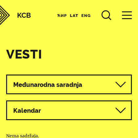
ЋИР
LAT
ENG
VESTI
Svi programi
Međunarodna saradnja
Kalendar
Nema sadržaja.