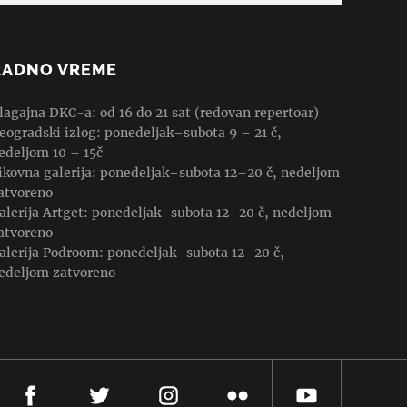
RADNO VREME
lagajna DKC-a: od 16 do 21 sat (redovan repertoar)
eogradski izlog: ponedeljak–subota 9 – 21 č,
edeljom 10 – 15č
ikovna galerija: ponedeljak–subota 12–20 č, nedeljom
atvoreno
alerija Artget: ponedeljak–subota 12–20 č, nedeljom
atvoreno
alerija Podroom: ponedeljak–subota 12–20 č,
edeljom zatvoreno