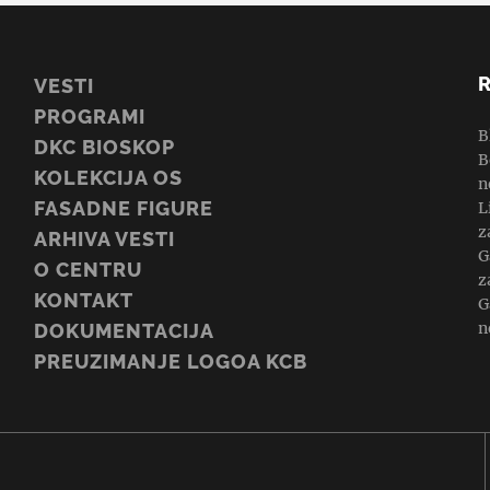
VESTI
PROGRAMI
B
DKC BIOSKOP
B
KOLEKCIJA OS
n
FASADNE FIGURE
L
z
ARHIVA VESTI
G
O CENTRU
z
KONTAKT
G
n
DOKUMENTACIJA
PREUZIMANJE LOGOA KCB