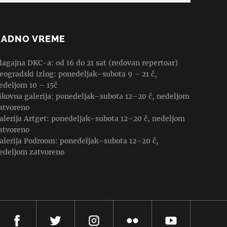
RADNO VREME
lagajna DKC-a: od 16 do 21 sat (redovan repertoar)
eogradski izlog: ponedeljak–subota 9 – 21 č,
edeljom 10 – 15č
ikovna galerija: ponedeljak–subota 12–20 č, nedeljom
atvoreno
alerija Artget: ponedeljak–subota 12–20 č, nedeljom
atvoreno
alerija Podroom: ponedeljak–subota 12–20 č,
edeljom zatvoreno