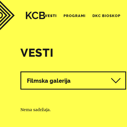
VESTI
PROGRAMI
DKC BIOSKOP
VESTI
Svi programi
Filmska galerija
Nema sadržaja.