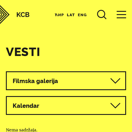
ЋИР
LAT
ENG
VESTI
Svi programi
Filmska galerija
Kalendar
Nema sadržaja.