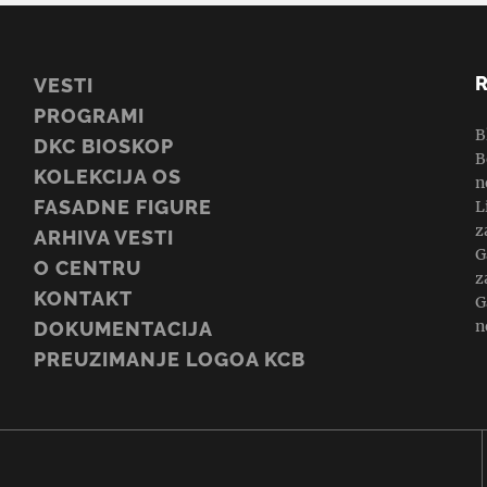
VESTI
PROGRAMI
B
DKC BIOSKOP
B
KOLEKCIJA OS
n
FASADNE FIGURE
L
z
ARHIVA VESTI
G
O CENTRU
z
KONTAKT
G
n
DOKUMENTACIJA
PREUZIMANJE LOGOA KCB