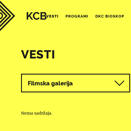
VESTI
PROGRAMI
DKC BIOSKOP
VESTI
Svi programi
Filmska galerija
Nema sadržaja.