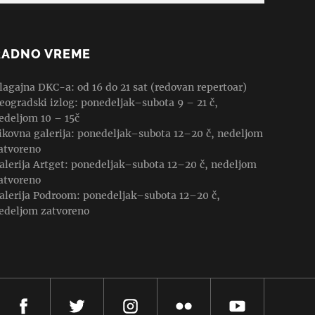
RADNO VREME
lagajna DKC-a: od 16 do 21 sat (redovan repertoar)
eogradski izlog: ponedeljak–subota 9 – 21 č,
edeljom 10 – 15č
ikovna galerija: ponedeljak–subota 12–20 č, nedeljom
atvoreno
alerija Artget: ponedeljak–subota 12–20 č, nedeljom
atvoreno
alerija Podroom: ponedeljak–subota 12–20 č,
edeljom zatvoreno