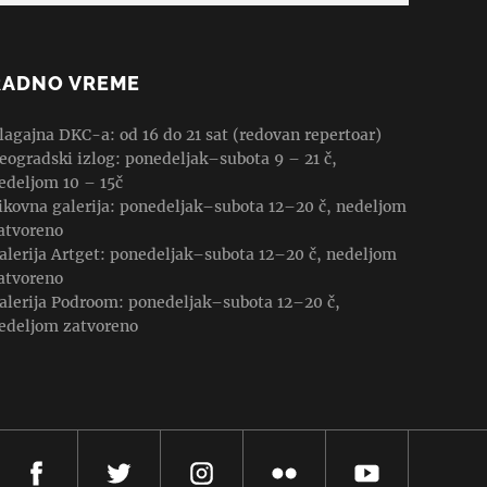
RADNO VREME
lagajna DKC-a: od 16 do 21 sat (redovan repertoar)
eogradski izlog: ponedeljak–subota 9 – 21 č,
edeljom 10 – 15č
ikovna galerija: ponedeljak–subota 12–20 č, nedeljom
atvoreno
alerija Artget: ponedeljak–subota 12–20 č, nedeljom
atvoreno
alerija Podroom: ponedeljak–subota 12–20 č,
edeljom zatvoreno