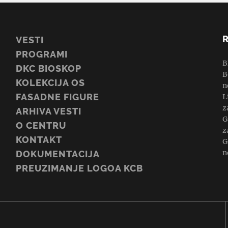
VESTI
PROGRAMI
B
DKC BIOSKOP
B
KOLEKCIJA OS
n
FASADNE FIGURE
L
z
ARHIVA VESTI
G
O CENTRU
z
KONTAKT
G
n
DOKUMENTACIJA
PREUZIMANJE LOGOA KCB