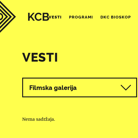
VESTI
PROGRAMI
DKC BIOSKOP
VESTI
Svi programi
Filmska galerija
Nema sadržaja.