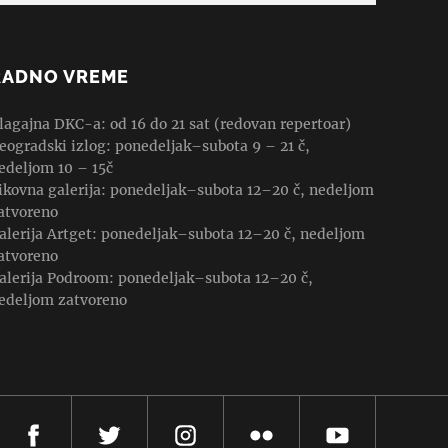
RADNO VREME
lagajna DKC-a: od 16 do 21 sat (redovan repertoar)
eogradski izlog: ponedeljak–subota 9 – 21 č,
edeljom 10 – 15č
ikovna galerija: ponedeljak–subota 12–20 č, nedeljom
atvoreno
alerija Artget: ponedeljak–subota 12–20 č, nedeljom
atvoreno
alerija Podroom: ponedeljak–subota 12–20 č,
edeljom zatvoreno