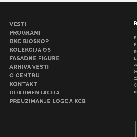
VESTI
PROGRAMI
B
DKC BIOSKOP
B
KOLEKCIJA OS
n
FASADNE FIGURE
L
z
ARHIVA VESTI
G
O CENTRU
z
KONTAKT
G
n
DOKUMENTACIJA
PREUZIMANJE LOGOA KCB