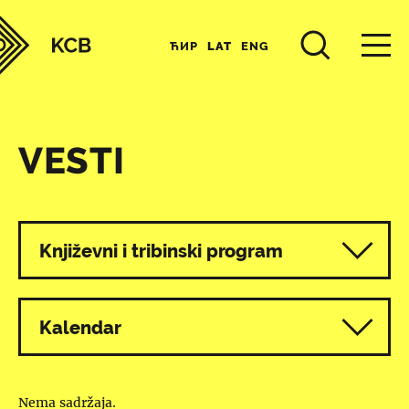
ЋИР
LAT
ENG
VESTI
Svi programi
Književni i tribinski program
Kalendar
Nema sadržaja.