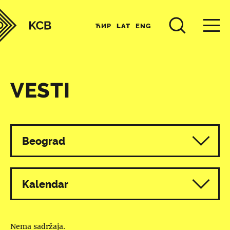
ЋИР
LAT
ENG
VESTI
Svi programi
Beograd
Kalendar
Nema sadržaja.