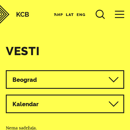
ЋИР
LAT
ENG
VESTI
Svi programi
Beograd
Kalendar
Nema sadržaja.