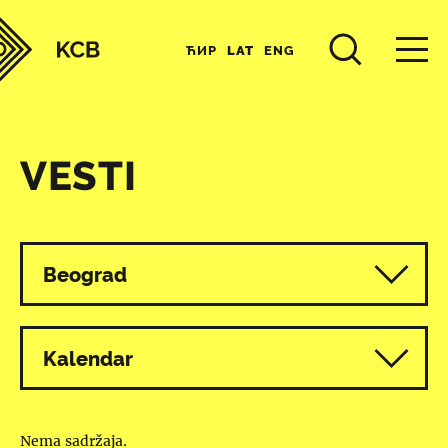
ЋИР
LAT
ENG
VESTI
Svi programi
Beograd
Kalendar
Nema sadržaja.