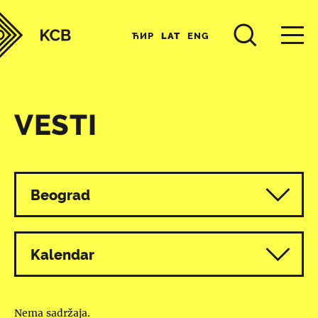
ЋИР
LAT
ENG
VESTI
Svi programi
Beograd
Kalendar
Nema sadržaja.