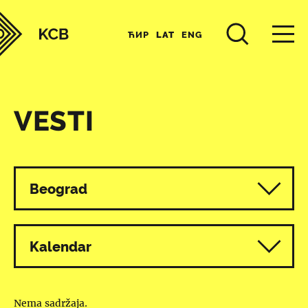
ЋИР
LAT
ENG
VESTI
Svi programi
Beograd
Kalendar
Nema sadržaja.