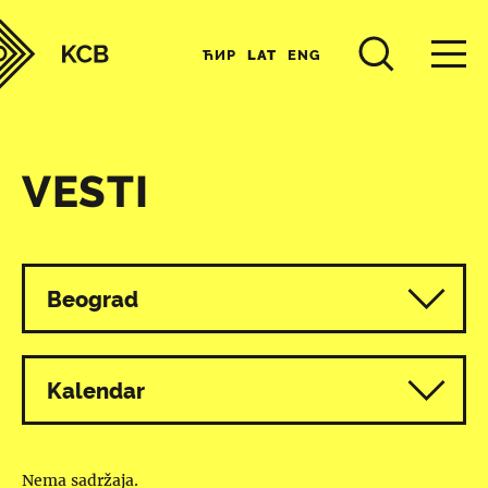
ЋИР
LAT
ENG
VESTI
Svi programi
Beograd
Kalendar
Nema sadržaja.