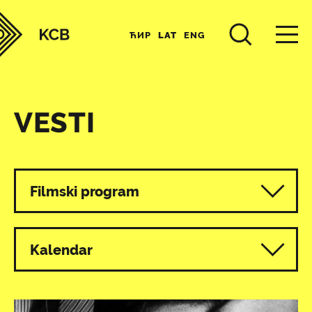
ЋИР
LAT
ENG
VESTI
Svi programi
Filmski program
Kalendar