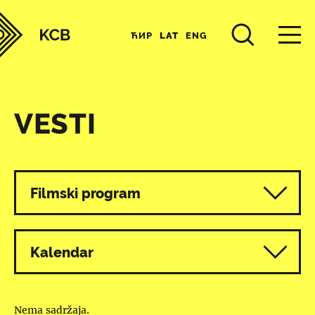
ЋИР
LAT
ENG
VESTI
Svi programi
Filmski program
Kalendar
Nema sadržaja.