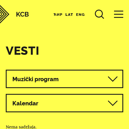
ЋИР
LAT
ENG
VESTI
Svi programi
Muzički program
Kalendar
Nema sadržaja.