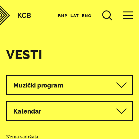
ЋИР
LAT
ENG
VESTI
Svi programi
Muzički program
Kalendar
Nema sadržaja.