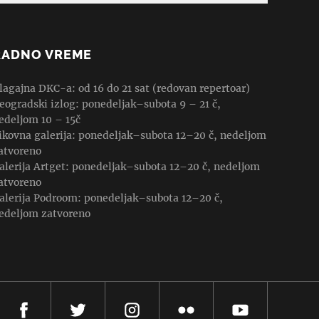
RADNO VREME
lagajna DKC-a: od 16 do 21 sat (redovan repertoar)
eogradski izlog: ponedeljak–subota 9 – 21 č,
edeljom 10 – 15č
ikovna galerija: ponedeljak–subota 12–20 č, nedeljom
atvoreno
alerija Artget: ponedeljak–subota 12–20 č, nedeljom
atvoreno
alerija Podroom: ponedeljak–subota 12–20 č,
edeljom zatvoreno