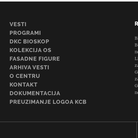
VESTI
PROGRAMI
B
DKC BIOSKOP
B
KOLEKCIJA OS
n
FASADNE FIGURE
L
z
ARHIVA VESTI
G
O CENTRU
z
KONTAKT
G
n
DOKUMENTACIJA
PREUZIMANJE LOGOA KCB